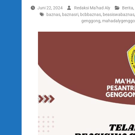
Juni 22, 2024
Redaksi Ma'had Aly
Berita
,
baznas
,
baznasri
,
bcbbaznas
,
beasiswabaznas
genggong
,
mahadalygengg