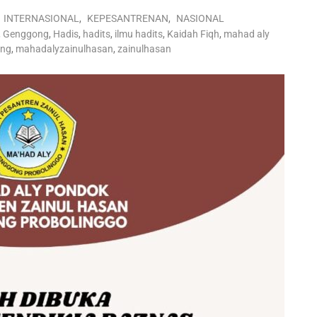
INTERNASIONAL
,
KEPESANTRENAN
,
NASIONAL
,
Genggong
,
Hadis
,
hadits
,
ilmu hadits
,
Kaidah Fiqh
,
mahad aly
ong
,
mahadalyzainulhasan
,
zainulhasan