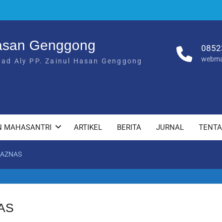
Hasan Genggong
0852
webma
had Aly PP. Zainul Hasan Genggong
N MAHASANTRI
ARTIKEL
BERITA
JURNAL
TENT
BAZNAS
AS