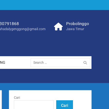
30791868
Probolinggo
hadalygenggong@gmail.com
Jawa Timur
Search
ANG
for:
Cari
Cari