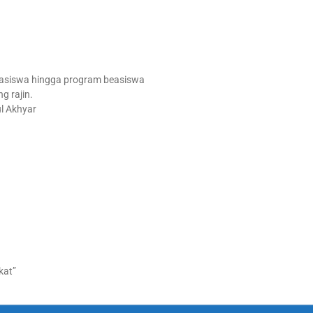
easiswa hingga program beasiswa
g rajin.
ul Akhyar
kat”