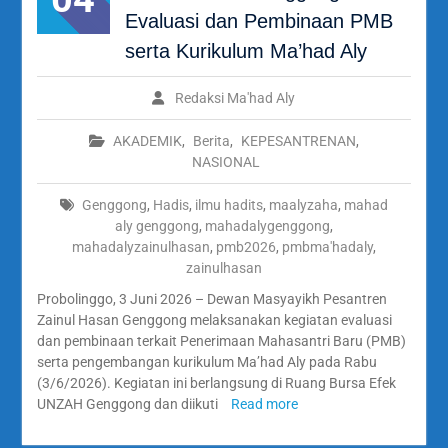
Evaluasi dan Pembinaan PMB
serta Kurikulum Ma’had Aly
Redaksi Ma'had Aly
AKADEMIK
,
Berita
,
KEPESANTRENAN
,
NASIONAL
Genggong
,
Hadis
,
ilmu hadits
,
maalyzaha
,
mahad
aly genggong
,
mahadalygenggong
,
mahadalyzainulhasan
,
pmb2026
,
pmbma'hadaly
,
zainulhasan
Probolinggo, 3 Juni 2026 – Dewan Masyayikh Pesantren
Zainul Hasan Genggong melaksanakan kegiatan evaluasi
dan pembinaan terkait Penerimaan Mahasantri Baru (PMB)
serta pengembangan kurikulum Ma’had Aly pada Rabu
(3/6/2026). Kegiatan ini berlangsung di Ruang Bursa Efek
UNZAH Genggong dan diikuti
Read more