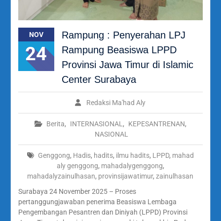
Rampung : Penyerahan LPJ
NOV
24
Rampung Beasiswa LPPD
Provinsi Jawa Timur di Islamic
Center Surabaya
Redaksi Ma'had Aly
Berita
,
INTERNASIONAL
,
KEPESANTRENAN
,
NASIONAL
Genggong
,
Hadis
,
hadits
,
ilmu hadits
,
LPPD
,
mahad
aly genggong
,
mahadalygenggong
,
mahadalyzainulhasan
,
provinsijawatimur
,
zainulhasan
Surabaya 24 November 2025 – Proses
pertanggungjawaban penerima Beasiswa Lembaga
Pengembangan Pesantren dan Diniyah (LPPD) Provinsi