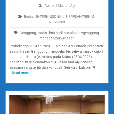
Redaksi Ma'had Aly
Berita
,
INTERNASIONAL
,
KEPESANTRENAN
,
NASIONAL
Genggong
,
Hadis
,
ilmu hadits
,
mahadalygenggong
,
mahadalyzainulhasan
Probolinggo, 25 April 2026 — Ma’had Aly Pondok Pesantren
Zainul Hasan Genggong menggelar tes seleksi masuk calon
mahasantri baru (camaba) pada Sabtu (25/4/2026).
Kegiatan ini dilaksanakan di Aula Ma’had Aly dengan
suasana yang tertib dan kondusif. Seleksi diikuti oleh 9
Read more