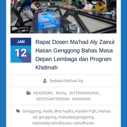
Rapat Dosen Ma’had Aly Zainul
JAN
12
Hasan Genggong Bahas Masa
Depan Lembaga dan Program
Khidmah
Redaksi Ma'had Aly
AKADEMIK
,
Berita
,
INTERNASIONAL
,
KEPESANTRENAN
,
NASIONAL
Genggong
,
Hadis
,
ilmu hadits
,
Kaidah Fiqh
,
mahad
aly genggong
,
mahadalygenggong
,
mahadalyzainulhasan
,
zainulhasan