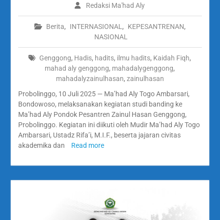
Redaksi Ma'had Aly
Berita
,
INTERNASIONAL
,
KEPESANTRENAN
,
NASIONAL
Genggong
,
Hadis
,
hadits
,
ilmu hadits
,
Kaidah Fiqh
,
mahad aly genggong
,
mahadalygenggong
,
mahadalyzainulhasan
,
zainulhasan
Probolinggo, 10 Juli 2025 — Ma’had Aly Togo Ambarsari,
Bondowoso, melaksanakan kegiatan studi banding ke
Ma’had Aly Pondok Pesantren Zainul Hasan Genggong,
Probolinggo. Kegiatan ini diikuti oleh Mudir Ma’had Aly Togo
Ambarsari, Ustadz Rifa’i, M.I.F., beserta jajaran civitas
akademika dan
Read more