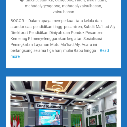
dirjenpesantren
,
Genggong
,
Hadis
,
ilmu hadits
,
mahadalygenggong
,
mahadalyzainulhasan
,
zainulhasan
BOGOR – Dalam upaya memperkuat tata kelola dan
standarisasi pendidikan tinggi pesantren, Subdit Ma’had Aly
Direktorat Pendidikan Diniyah dan Pondok Pesantren
Kemenag RI menyelenggarakan kegiatan Sosialisasi
Peningkatan Layanan Mutu Ma’had Aly. Acara ini
berlangsung selama tiga hari, mulai Rabu hingga
Read
more