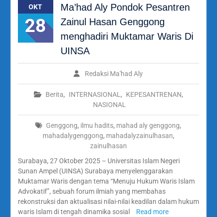
Ma’had Aly Pondok Pesantren
OKT
28
Zainul Hasan Genggong
menghadiri Muktamar Waris Di
UINSA
Redaksi Ma'had Aly
Berita
,
INTERNASIONAL
,
KEPESANTRENAN
,
NASIONAL
Genggong
,
ilmu hadits
,
mahad aly genggong
,
mahadalygenggong
,
mahadalyzainulhasan
,
zainulhasan
Surabaya, 27 Oktober 2025 – Universitas Islam Negeri
Sunan Ampel (UINSA) Surabaya menyelenggarakan
Muktamar Waris dengan tema “Menuju Hukum Waris Islam
Advokatif”, sebuah forum ilmiah yang membahas
rekonstruksi dan aktualisasi nilai-nilai keadilan dalam hukum
waris Islam di tengah dinamika sosial
Read more