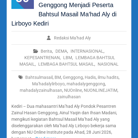
Genggong Menjadi Peserta
Bahtsul Masail Ma’had Aly di
Lirboyo Kediri
Redaksi Ma'had Aly
Berita
,
DEMA
,
INTERNASIONAL
,
KEPESANTRENAN
,
LBM
,
LEMBAGA BAHTSUL
MASAIL
,
LEMBAGA BAHTSUL MASAIL
,
NASIONAL
Bahtsulmasail
,
BM
,
Genggong
,
Hadis
,
ilmu hadits
,
Ma'hadalylirboyo
,
mahadalygenggong
,
mahadalyzainulhasan
,
NUOnline
,
NUONLINEJATIM
,
zainulhasan
Kediri – Dua mahasantri Ma’had Aly Pondok Pesantren
Zainul Hasan Genggong, Ainul Yaqin dan Ihsan Madani,
mengikuti kegiatan Bahtsul Masail Ma’had Aly yang
diselenggarakan oleh Ma’had Aly Lirboyo bekerja sama
dengan NU Online Institute pada Ahad, 28 Juni 2026,