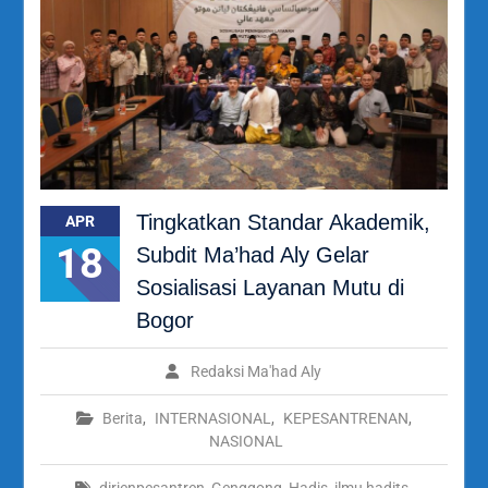
Tingkatkan Standar Akademik,
APR
18
Subdit Ma’had Aly Gelar
Sosialisasi Layanan Mutu di
Bogor
Redaksi Ma'had Aly
Berita
,
INTERNASIONAL
,
KEPESANTRENAN
,
NASIONAL