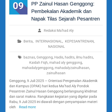
09
PP Zainul Hasan Genggong:
Pembekalan Akademik dan
Napak Tilas Sejarah Pesantren
Redaksi Ma'had Aly
Berita
,
INTERNASIONAL
,
KEPESANTRENAN
,
NASIONAL
baznas
,
Genggong
,
Hadis
,
hadits
,
ilmu hadits
,
Kaidah Fiqh
,
mahad aly genggong
,
mahadalygenggong
,
mahadalyzainulhasan
,
zainulhasan
Genggong, 9 Juli 2025 — Orientasi Pengenalan Akademik
dan Kampus (OPAK) hari kedua Ma’had Aly Pondok
Pesantren Zainul Hasan Genggong berlangsung khidmat
dan sarat makna. Rangkaian kegiatan yang digelar pada
Rabu, 9 Juli 2025 ini diawali dengan penyampaian materi
oleh
Read more