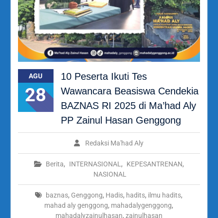
10 Peserta Ikuti Tes
AGU
28
Wawancara Beasiswa Cendekia
BAZNAS RI 2025 di Ma’had Aly
PP Zainul Hasan Genggong
Redaksi Ma'had Aly
Berita
,
INTERNASIONAL
,
KEPESANTRENAN
,
NASIONAL
baznas
,
Genggong
,
Hadis
,
hadits
,
ilmu hadits
,
mahad aly genggong
,
mahadalygenggong
,
mahadalyzainulhasan
,
zainulhasan