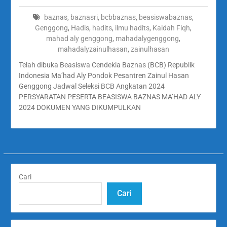
baznas
,
baznasri
,
bcbbaznas
,
beasiswabaznas
,
Genggong
,
Hadis
,
hadits
,
ilmu hadits
,
Kaidah Fiqh
,
mahad aly genggong
,
mahadalygenggong
,
mahadalyzainulhasan
,
zainulhasan
Telah dibuka Beasiswa Cendekia Baznas (BCB) Republik
Indonesia Ma’had Aly Pondok Pesantren Zainul Hasan
Genggong Jadwal Seleksi BCB Angkatan 2024
PERSYARATAN PESERTA BEASISWA BAZNAS MA’HAD ALY
2024 DOKUMEN YANG DIKUMPULKAN
Cari
Cari