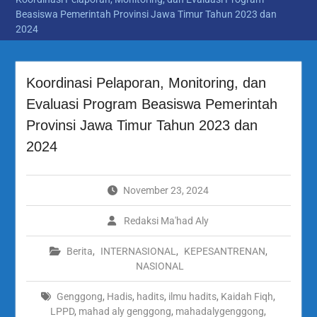
Beasiswa Pemerintah Provinsi Jawa Timur Tahun 2023 dan
2024
Koordinasi Pelaporan, Monitoring, dan
Evaluasi Program Beasiswa Pemerintah
Provinsi Jawa Timur Tahun 2023 dan
2024
November 23, 2024
Redaksi Ma'had Aly
Berita
,
INTERNASIONAL
,
KEPESANTRENAN
,
NASIONAL
Genggong
,
Hadis
,
hadits
,
ilmu hadits
,
Kaidah Fiqh
,
LPPD
,
mahad aly genggong
,
mahadalygenggong
,