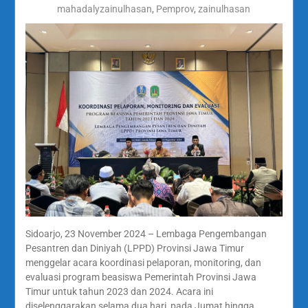
mahadalyzainulhasan
,
Pemprov
,
zainulhasan
Sidoarjo, 23 November 2024 – Lembaga Pengembangan
Pesantren dan Diniyah (LPPD) Provinsi Jawa Timur
menggelar acara koordinasi pelaporan, monitoring, dan
evaluasi program beasiswa Pemerintah Provinsi Jawa
Timur untuk tahun 2023 dan 2024. Acara ini
diselenggarakan selama dua hari, pada Jumat hingga