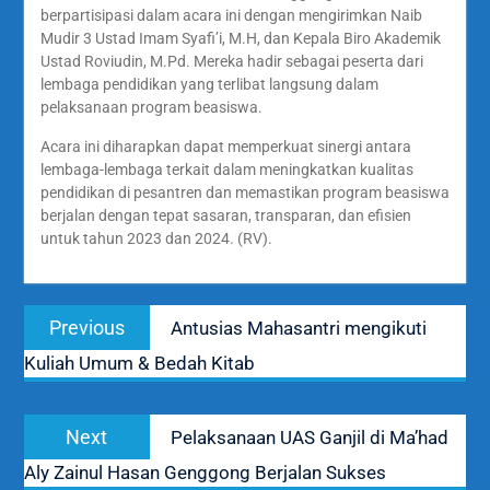
berpartisipasi dalam acara ini dengan mengirimkan Naib
Mudir 3 Ustad Imam Syafi’i, M.H, dan Kepala Biro Akademik
Ustad Roviudin, M.Pd. Mereka hadir sebagai peserta dari
lembaga pendidikan yang terlibat langsung dalam
pelaksanaan program beasiswa.
Acara ini diharapkan dapat memperkuat sinergi antara
lembaga-lembaga terkait dalam meningkatkan kualitas
pendidikan di pesantren dan memastikan program beasiswa
berjalan dengan tepat sasaran, transparan, dan efisien
untuk tahun 2023 dan 2024. (RV).
Navigasi
Previous
Previous
Antusias Mahasantri mengikuti
pos
post:
Kuliah Umum & Bedah Kitab
Next
Next
Pelaksanaan UAS Ganjil di Ma’had
post:
Aly Zainul Hasan Genggong Berjalan Sukses