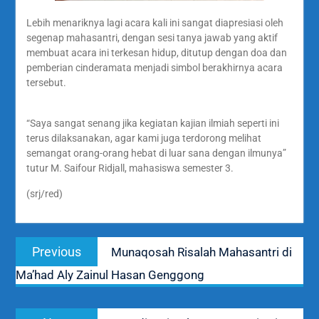
Lebih menariknya lagi acara kali ini sangat diapresiasi oleh
segenap mahasantri, dengan sesi tanya jawab yang aktif
membuat acara ini terkesan hidup, ditutup dengan doa dan
pemberian cinderamata menjadi simbol berakhirnya acara
tersebut.
“Saya sangat senang jika kegiatan kajian ilmiah seperti ini
terus dilaksanakan, agar kami juga terdorong melihat
semangat orang-orang hebat di luar sana dengan ilmunya”
tutur M. Saifour Ridjall, mahasiswa semester 3.
(srj/red)
Navigasi
Previous
Previous
Munaqosah Risalah Mahasantri di
pos
post:
Ma’had Aly Zainul Hasan Genggong
Next