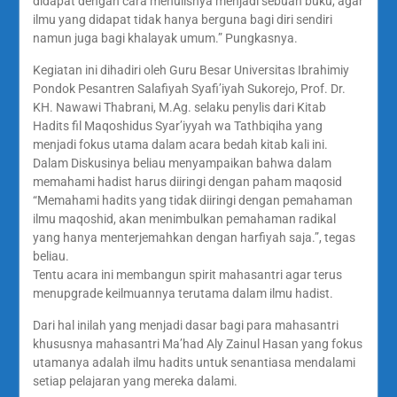
didapat dengan cara menulisnya menjadi sebuah buku, agar
ilmu yang didapat tidak hanya berguna bagi diri sendiri
namun juga bagi khalayak umum.” Pungkasnya.
Kegiatan ini dihadiri oleh Guru Besar Universitas Ibrahimiy
Pondok Pesantren Salafiyah Syafi’iyah Sukorejo, Prof. Dr.
KH. Nawawi Thabrani, M.Ag. selaku penylis dari Kitab
Hadits fil Maqoshidus Syar’iyyah wa Tathbiqiha yang
menjadi fokus utama dalam acara bedah kitab kali ini.
Dalam Diskusinya beliau menyampaikan bahwa dalam
memahami hadist harus diiringi dengan paham maqosid
“Memahami hadits yang tidak diiringi dengan pemahaman
ilmu maqoshid, akan menimbulkan pemahaman radikal
yang hanya menterjemahkan dengan harfiyah saja.”, tegas
beliau.
Tentu acara ini membangun spirit mahasantri agar terus
menupgrade keilmuannya terutama dalam ilmu hadist.
Dari hal inilah yang menjadi dasar bagi para mahasantri
khususnya mahasantri Ma’had Aly Zainul Hasan yang fokus
utamanya adalah ilmu hadits untuk senantiasa mendalami
setiap pelajaran yang mereka dalami.