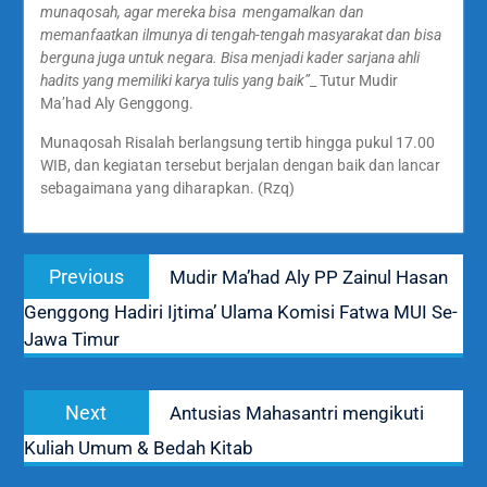
munaqosah, agar mereka bisa mengamalkan dan
memanfaatkan ilmunya di tengah-tengah masyarakat dan bisa
berguna juga untuk negara. Bisa menjadi kader sarjana ahli
hadits yang memiliki karya tulis yang baik”
_ Tutur Mudir
Ma’had Aly Genggong.
Munaqosah Risalah berlangsung tertib hingga pukul 17.00
WIB, dan kegiatan tersebut berjalan dengan baik dan lancar
sebagaimana yang diharapkan. (Rzq)
Navigasi
Previous
Previous
Mudir Ma’had Aly PP Zainul Hasan
pos
post:
Genggong Hadiri Ijtima’ Ulama Komisi Fatwa MUI Se-
Jawa Timur
Next
Next
Antusias Mahasantri mengikuti
post:
Kuliah Umum & Bedah Kitab