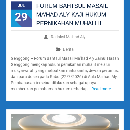
FORUM BAHTSUL MASAIL
JUL
29
MA’HAD ALY KAJI HUKUM
PERNIKAHAN MUHALLIL
Redaksi Ma'had Aly
Berita
Genggong – Forum Bahtsul Masail Ma’had Aly Zainul Hasan
Genggong mengkaji hukum pernikahan muhallil melalui
musyawarah yang melibatkan mahasantri, dewan perumus,
dan para dosen pada Rabu (22/7/2026) di Aula Ma’had Aly.
Pembahasan tersebut dilakukan sebagai upaya
memberikan pemahaman hukum terhadap
Read more