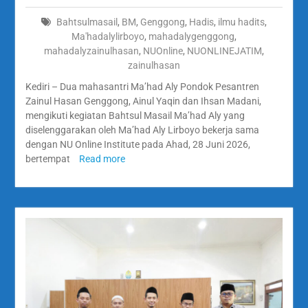
Bahtsulmasail
,
BM
,
Genggong
,
Hadis
,
ilmu hadits
,
Ma'hadalylirboyo
,
mahadalygenggong
,
mahadalyzainulhasan
,
NUOnline
,
NUONLINEJATIM
,
zainulhasan
Kediri – Dua mahasantri Ma’had Aly Pondok Pesantren
Zainul Hasan Genggong, Ainul Yaqin dan Ihsan Madani,
mengikuti kegiatan Bahtsul Masail Ma’had Aly yang
diselenggarakan oleh Ma’had Aly Lirboyo bekerja sama
dengan NU Online Institute pada Ahad, 28 Juni 2026,
bertempat
Read more