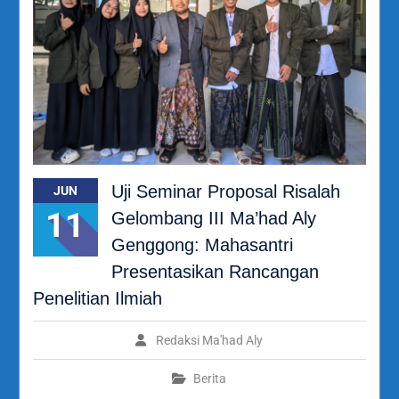
Uji Seminar Proposal Risalah
JUN
11
Gelombang III Ma’had Aly
Genggong: Mahasantri
Presentasikan Rancangan
Penelitian Ilmiah
Redaksi Ma'had Aly
Berita