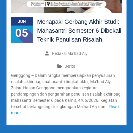
Menapaki Gerbang Akhir Studi:
JUN
05
Mahasantri Semester 6 Dibekali
Teknik Penulisan Risalah
Redaksi Ma'had Aly
Berita
Genggong – Dalam rangka mempersiapkan penyusunan
risalah akhir bagi mahasantri tingkat akhir, Ma’had Aly
Zainul Hasan Genggong mengadakan kegiatan
pendampingan dan pengarahan penulisan risalah akhir bagi
mahasantri semester 6 pada Kamis, 4/06/2026. Kegiatan
tersebut berlangsung di lingkungan Ma’had Aly dan
Read
more