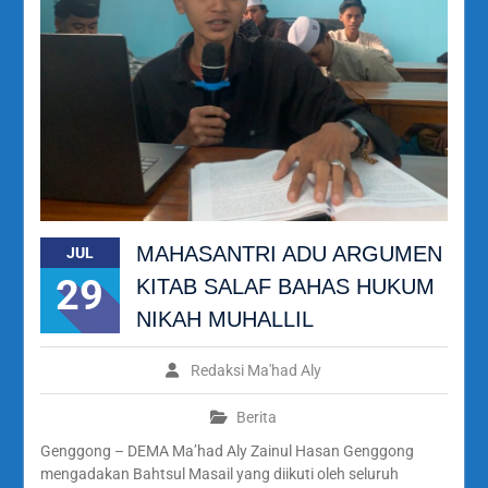
MAHASANTRI ADU ARGUMEN
JUL
29
KITAB SALAF BAHAS HUKUM
NIKAH MUHALLIL
Redaksi Ma'had Aly
Berita
Genggong – DEMA Ma’had Aly Zainul Hasan Genggong
mengadakan Bahtsul Masail yang diikuti oleh seluruh