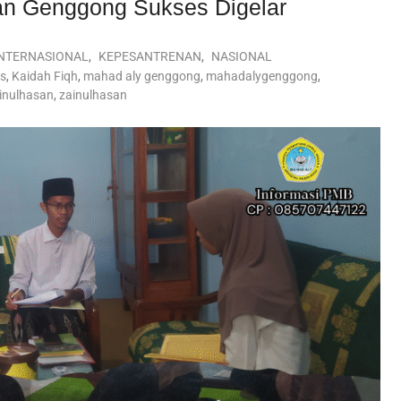
an Genggong Sukses Digelar
INTERNASIONAL
,
KEPESANTRENAN
,
NASIONAL
ts
,
Kaidah Fiqh
,
mahad aly genggong
,
mahadalygenggong
,
inulhasan
,
zainulhasan