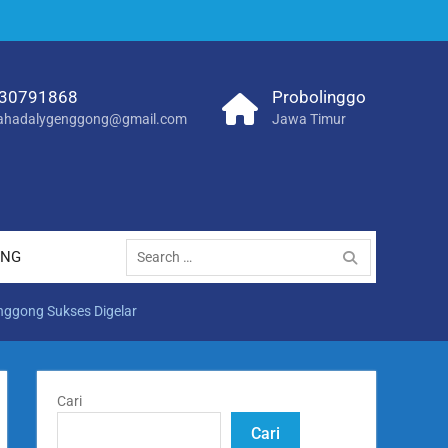
30791868
Probolinggo
hadalygenggong@gmail.com
Jawa Timur
Search
ANG
for:
nggong Sukses Digelar
Cari
Cari