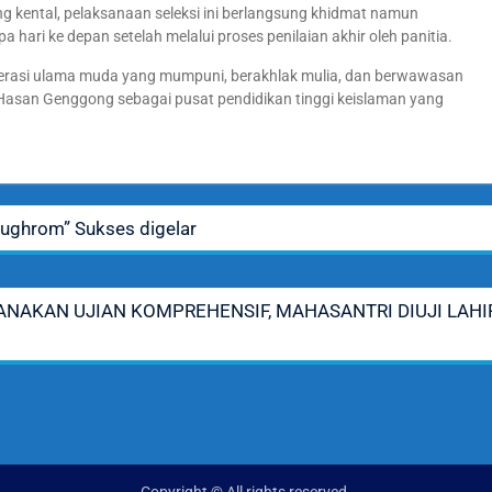
 kental, pelaksanaan seleksi ini berlangsung khidmat namun
 hari ke depan setelah melalui proses penilaian akhir oleh panitia.
nerasi ulama muda yang mumpuni, berakhlak mulia, dan berwawasan
 Hasan Genggong sebagai pusat pendidikan tinggi keislaman yang
ughrom” Sukses digelar
NAKAN UJIAN KOMPREHENSIF, MAHASANTRI DIUJI LAHI