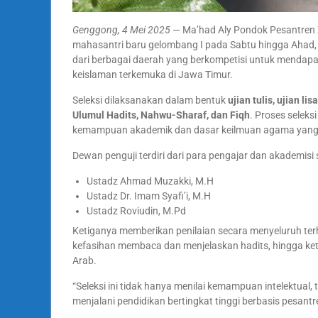
Genggong, 4 Mei 2025
— Ma’had Aly Pondok Pesantren 
mahasantri baru gelombang I pada Sabtu hingga Ahad, 3
dari berbagai daerah yang berkompetisi untuk mendapat
keislaman terkemuka di Jawa Timur.
Seleksi dilaksanakan dalam bentuk
ujian tulis, ujian lis
Ulumul Hadits, Nahwu-Sharaf, dan Fiqh
. Proses seleks
kemampuan akademik dan dasar keilmuan agama yang kua
Dewan penguji terdiri dari para pengajar dan akademisi s
Ustadz Ahmad Muzakki, M.H
Ustadz Dr. Imam Syafi’i, M.H
Ustadz Roviudin, M.Pd
Ketiganya memberikan penilaian secara menyeluruh t
kefasihan membaca dan menjelaskan hadits, hingga ket
Arab.
“Seleksi ini tidak hanya menilai kemampuan intelektual
menjalani pendidikan bertingkat tinggi berbasis pesant