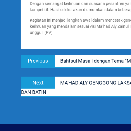
Dengan semangat keilmuan dan suasana pesantren yang
kompetitif. Hasil seleksi akan diumumkan dalam beberapa
Kegiatan ini menjadi langkah awal dalam mencetak ge
keilmuan yang mendalam sesuai visi Ma’had Aly Zainul
unggul. (RV)
Navigasi
Previous
Previous
Bahtsul Masail dengan Tema “M
pos
post:
Next
Next
MA’HAD ALY GENGGONG LAKSA
post:
DAN BATIN