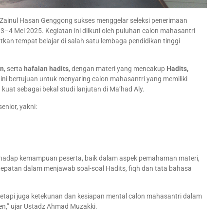
Zainul Hasan Genggong sukses menggelar seleksi penerimaan
–4 Mei 2025. Kegiatan ini diikuti oleh puluhan calon mahasantri
kan tempat belajar di salah satu lembaga pendidikan tinggi
an
, serta
hafalan hadits
, dengan materi yang mencakup
Hadits,
i ini bertujuan untuk menyaring calon mahasantri yang memiliki
t sebagai bekal studi lanjutan di Ma’had Aly.
enior, yakni:
erhadap kemampuan peserta, baik dalam aspek pemahaman materi,
epatan dalam menjawab soal-soal Hadits, fiqh dan tata bahasa
, tetapi juga ketekunan dan kesiapan mental calon mahasantri dalam
ren,” ujar Ustadz Ahmad Muzakki.