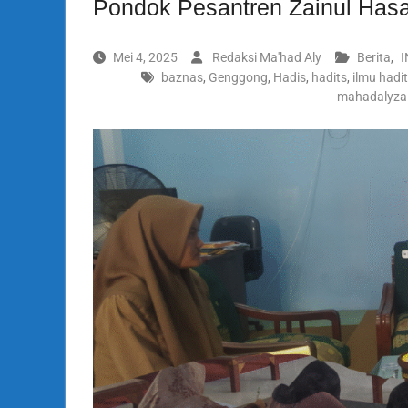
Pondok Pesantren Zainul Has
Mei 4, 2025
Redaksi Ma'had Aly
Berita
,
baznas
,
Genggong
,
Hadis
,
hadits
,
ilmu hadi
mahadalyza