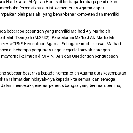
guru Hadits atau Al-Quran Hadits di berbagai lembaga pendidikan
 membuka formasi khusus ini, Kementerian Agama dapat
mpaikan oleh para ahli yang benar-benar kompeten dan memiliki
 ada beberapa pesantren yang memiliki Ma`had Aly Marhalah
y Marhalah Tsaniyah (M.2/S2). Para alumni Ma`had Aly Marhalah
i seleksi CPNS Kementrian Agama. Sebagai contoh, lulusan Ma`had
dosen di beberapa perguruan tinggi negeri di bawah naungan
n mewarnai keilmuan di STAIN, IAIN dan UIN dengan penguasaan
h yang sebesar-besarnya kepada Kementerian Agama atas kesempatan
ahkan rahmat dan hidayah-Nya kepada kita semua, dan semoga
ta dalam mencetak generasi penerus bangsa yang beriman, berilmu,