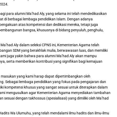
2024.
agi para alumni Ma’had Aly, yang selama ini telah mendedikasikan
at di berbagai lembaga pendidikan Islam. Dengan adanya
pengakuan atas kompetensi dan dedikasi mereka, tetapi juga
m pembangunan bangsa, khususnya di bidang penyuluh, penghulu,
Ma’had Aly dalam seleksi CPNS ini, Kementerian Agama telah
gan SDM yang berakhlak mulia, berwawasan luas, dan memiliki
ami juga yakin bahwa para alumni Ma’had Aly akan mampu
ya, serta memberikan kontribusi yang signifikan bagi kemajuan
 masukan yang kami harap dapat dipertimbangkan oleh
g. Sebagai lembaga pendidikan yang fokus pada pengajaran dan
iki kompetensi khusus yang sangat sesuai untuk diterapkan dalam
u, kami mengusulkan agar Kementerian Agama menyediakan tambahan
sesuai dengan takhossus (spesialisasi) yang dimiliki oleh Ma’had
Hadits Wa Ulumuhu, yang telah mendalami ilmu hadits dan ilmu-ilmu