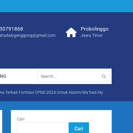
30791868
Probolinggo
hadalygenggong@gmail.com
Jawa Timur
Search
ANG
for:
ma Terkait Formasi CPNS 2024 Untuk Alumni Ma`had Aly
Cari
Cari