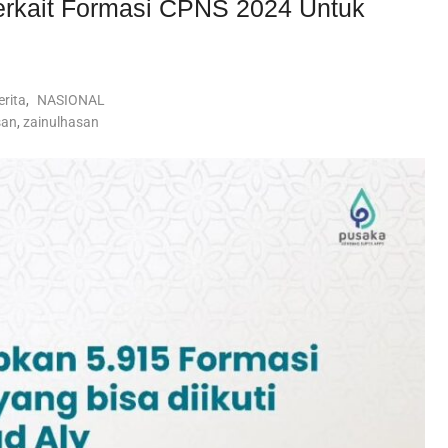
rkait Formasi CPNS 2024 Untuk
erita
,
NASIONAL
san
,
zainulhasan