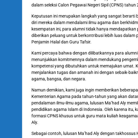
dalam seleksi Calon Pegawai Negeri Sipil (CPNS) tahun 
Keputusan ini merupakan langkah yang sangat berarti b
diri mereka dalam mendalami ilmu agama dan berkhidm
kesempatan ini, para alumni tidak hanya mendapatkan 
diberikan peluang untuk berkontribusi lebih luas dala
Penjamin Halal dan Guru Tafsir.
Kami percaya bahwa dengan dilibatkannya para alumni 
menunjukkan komitmennya dalam mendukung pengemban
kompetensi yang dibutuhkan untuk memajukan umat. K
menjalankan tugas dan amanah ini dengan sebaik-baikn
agama, bangsa, dan negara.
Namun demikian, kami juga ingin memberikan beberapa
Kementerian Agama pada tahun-tahun yang akan datan
pendalaman ilmu-ilmu agama, lulusan Ma’had Aly memil
pendidikan agama Islam di Indonesia. Oleh karena it
formasi CPNS khusus untuk guru mata kuliah keagamaan 
Aly.
Sebagai contoh, lulusan Ma’had Aly dengan takhossus 