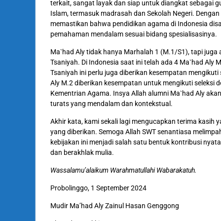
terkait, sangat layak dan siap untuk diangkat sebagai 
Islam, termasuk madrasah dan Sekolah Negeri. Dengan
memastikan bahwa pendidikan agama di Indonesia disa
pemahaman mendalam sesuai bidang spesialisasinya.
Ma`had Aly tidak hanya Marhalah 1 (M.1/S1), tapi juga
Tsaniyah. Di Indonesia saat ini telah ada 4 Ma`had Al
Tsaniyah ini perlu juga diberikan kesempatan mengikut
Aly M.2 diberikan kesempatan untuk mengikuti seleksi 
Kementrian Agama. Insya Allah alumni Ma`had Aly aka
turats yang mendalam dan kontekstual.
Akhir kata, kami sekali lagi mengucapkan terima kasi
yang diberikan. Semoga Allah SWT senantiasa melimp
kebijakan ini menjadi salah satu bentuk kontribusi nya
dan berakhlak mulia.
Wassalamu’alaikum Warahmatullahi Wabarakatuh.
Probolinggo, 1 September 2024
Mudir Ma’had Aly Zainul Hasan Genggong