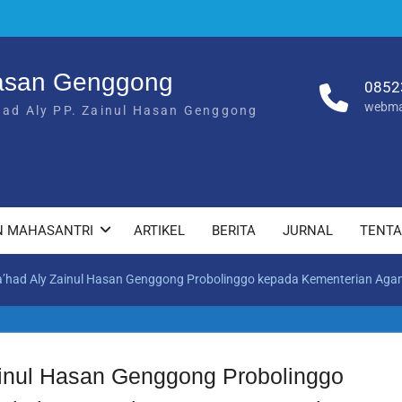
Hasan Genggong
0852
webma
had Aly PP. Zainul Hasan Genggong
N MAHASANTRI
ARTIKEL
BERITA
JURNAL
TENT
a’had Aly Zainul Hasan Genggong Probolinggo kepada Kementerian Aga
ainul Hasan Genggong Probolinggo