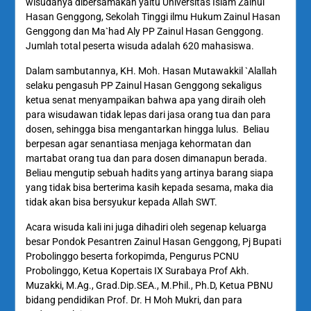
wisudanya dibersamakan yaitu Universitas Islam Zainul
Hasan Genggong, Sekolah Tinggi ilmu Hukum Zainul Hasan
Genggong dan Ma`had Aly PP Zainul Hasan Genggong.
Jumlah total peserta wisuda adalah 620 mahasiswa.
Dalam sambutannya, KH. Moh. Hasan Mutawakkil `Alallah
selaku pengasuh PP Zainul Hasan Genggong sekaligus
ketua senat menyampaikan bahwa apa yang diraih oleh
para wisudawan tidak lepas dari jasa orang tua dan para
dosen, sehingga bisa mengantarkan hingga lulus. Beliau
berpesan agar senantiasa menjaga kehormatan dan
martabat orang tua dan para dosen dimanapun berada.
Beliau mengutip sebuah hadits yang artinya barang siapa
yang tidak bisa berterima kasih kepada sesama, maka dia
tidak akan bisa bersyukur kepada Allah SWT.
Acara wisuda kali ini juga dihadiri oleh segenap keluarga
besar Pondok Pesantren Zainul Hasan Genggong, Pj Bupati
Probolinggo beserta forkopimda, Pengurus PCNU
Probolinggo, Ketua Kopertais IX Surabaya Prof Akh.
Muzakki, M.Ag., Grad.Dip.SEA., M.Phil., Ph.D, Ketua PBNU
bidang pendidikan Prof. Dr. H Moh Mukri, dan para