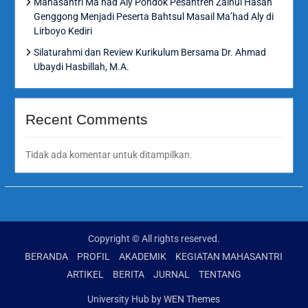
Mahasantri Ma’had Aly Pondok Pesantren Zainul Hasan
Genggong Menjadi Peserta Bahtsul Masail Ma’had Aly di
Lirboyo Kediri
Silaturahmi dan Review Kurikulum Bersama Dr. Ahmad
Ubaydi Hasbillah, M.A.
Recent Comments
Tidak ada komentar untuk ditampilkan.
Copyright © All rights reserved.
BERANDA
PROFIL
AKADEMIK
KEGIATAN MAHASANTRI
ARTIKEL
BERITA
JURNAL
TENTANG
University Hub by
WEN Themes