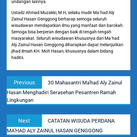
undangan lainnya.
Ustadz Ahmad Muzakki, M.H, selaku mudir Ma`had Aly
Zainul Hasan Genggong berharap semoga seluruh
wisudawan mendapatkan ilmu yang manfaat dan barokah.
Semoga bisa berperan dengan baik di tengah-tengah
masyarakat. Seluruh wisudawan khususnya dari Ma`had
Aly Zainul Hasan Genggong diharapkan dapat melanjutkan
jihad ilmiah KH. Moh Hasan, khususnya dalam bidang
hadits.
Navigasi
Previous
Previous
30 Mahasantri Ma’had Aly Zainul
pos
post:
Hasan Menghadiri Serasehan Pesantren Ramah
Lingkungan
Next
Next
CATATAN WISUDA PERDANA
post:
MA’HAD ALY ZAINUL HASAN GENGGONG