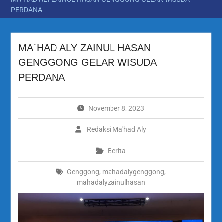
PERDANA
MA`HAD ALY ZAINUL HASAN
GENGGONG GELAR WISUDA
PERDANA
November 8, 2023
Redaksi Ma'had Aly
Berita
Genggong
,
mahadalygenggong
,
mahadalyzainulhasan