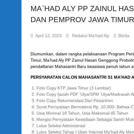
MA`HAD ALY PP ZAINUL H
DAN PEMPROV JAWA TIMUR
April 12, 2023
Redaksi Ma'had Aly
Berita
Diumumkan, dalam rangka pelaksanaan Program Penin
Timur, Ma’had Aly PP Zainul Hasan Genggong Prob
pendaftaran Mahasantri Baru beasiswa penuh tahun a
PERSYARATAN CALON MAHASANTRI S1 MA’HAD 
Foto Copy KTP Jawa Timur (3 Lembar)
Foto Copy Ijazah PDF ‘Ulya/SPM ‘Ulya/Madrasah Ali
Foto Copy Rekomendasi Dari Pesantren
Surat Pernyataan Bermaterai Rp. 10.000- Bahwa 
Usia Minimal 18 Tahun, Usia Maksimal 45 Tahun
Mengisi Pernyataan Kesediaan Sebagai Santri Mu
Lulus Seleksi Administrasi
Lulus Seleksi Tahap I Ujian Internal Ma’had Aly 