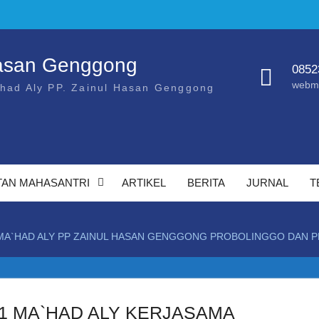
Hasan Genggong
0852
webm
'had Aly PP. Zainul Hasan Genggong
TAN MAHASANTRI
ARTIKEL
BERITA
JURNAL
T
 MA`HAD ALY PP ZAINUL HASAN GENGGONG PROBOLINGGO DAN P
1 MA`HAD ALY KERJASAMA