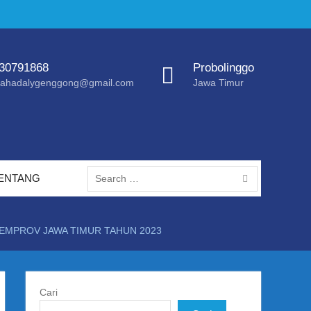
30791868
Probolinggo
ahadalygenggong@gmail.com
Jawa Timur
Search
ENTANG
for:
EMPROV JAWA TIMUR TAHUN 2023
Cari