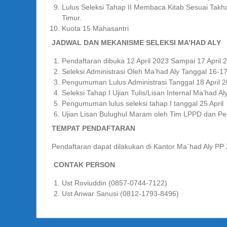
Lulus Seleksi Tahap II Membaca Kitab Sesuai Ta
Timur.
Kuota 15 Mahasantri
JADWAL DAN MEKANISME SELEKSI MA’HAD ALY
Pendaftaran dibuka 12 April 2023 Sampai 17 April 
Seleksi Administrasi Oleh Ma’had Aly Tanggal 16-17
Pengumuman Lulus Administrasi Tanggal 18 April 
Seleksi Tahap I Ujian Tulis/Lisan Internal Ma’had 
Pengumuman lulus seleksi tahap I tanggal 25 April
Ujian Lisan Bulughul Maram oleh Tim LPPD dan Pe
TEMPAT PENDAFTARAN
Pendaftaran dapat dilakukan di Kantor Ma`had Aly P
CONTAK PERSON
Ust Roviuddin (0857-0744-7122)
Ust Anwar Sanusi (0812-1793-8496)
Navigasi