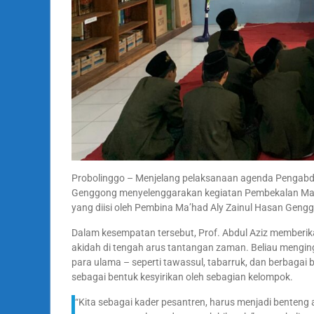
Probolinggo – Menjelang pelaksanaan agenda Pengabd
Genggong menyelenggarakan kegiatan Pembekalan Maha
yang diisi oleh Pembina Ma’had Aly Zainul Hasan Genggo
Dalam kesempatan tersebut, Prof. Abdul Aziz memberi
akidah di tengah arus tantangan zaman. Beliau mengin
para ulama – seperti tawassul, tabarruk, dan berbag
sebagai bentuk kesyirikan oleh sebagian kelompok.
“Kita sebagai kader pesantren, harus menjadi benteng a