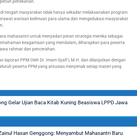
u penuh penekanan.
n di tengah masyarakat tidak hanya sekadar melaksanakan program
merawat warisan keilmuan para ulama dan mengedukasi masyarakat
n.
para mahasantri untuk menyadari peran strategis mereka sebagai
 pemahaman keagamaan yang mendalam, diharapkan para peserta
awa rahmat dan pencerahan.
an laporan PPM Oleh Dr. Imam Syafi’i, M.H. dan dilanjutkan dengan
 seluruh peserta PPM yang antusias menyimak setiap materi yang
ong Gelar Ujian Baca Kitab Kuning Beasiswa LPPD Jawa
 Zainul Hasan Genggong: Menyambut Mahasantri Baru