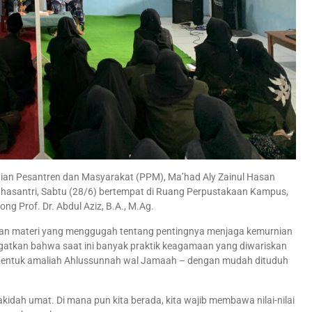
ian Pesantren dan Masyarakat (PPM), Ma’had Aly Zainul Hasan
santri, Sabtu (28/6) bertempat di Ruang Perpustakaan Kampus,
ng Prof. Dr. Abdul Aziz, B.A., M.Ag.
kan materi yang menggugah tentang pentingnya menjaga kemurnian
gatkan bahwa saat ini banyak praktik keagamaan yang diwariskan
ai bentuk amaliah Ahlussunnah wal Jamaah – dengan mudah dituduh
kidah umat. Di mana pun kita berada, kita wajib membawa nilai-nilai