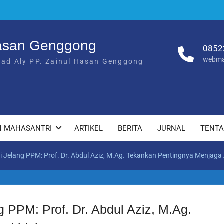
Hasan Genggong
0852
webma
had Aly PP. Zainul Hasan Genggong
N MAHASANTRI
ARTIKEL
BERITA
JURNAL
TENT
Jelang PPM: Prof. Dr. Abdul Aziz, M.Ag. Tekankan Pentingnya Menjaga
 PPM: Prof. Dr. Abdul Aziz, M.Ag.