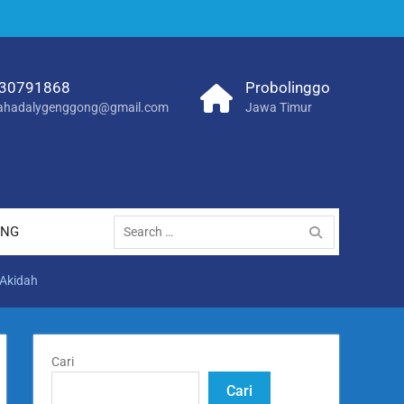
30791868
Probolinggo
hadalygenggong@gmail.com
Jawa Timur
Search
ANG
for:
 Akidah
Cari
Cari