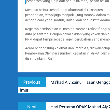
pesantren yang lurus dan penuh hikmah,” pesan belia
Menurut beliau, kehadiran mahasantri di Pesantren da
pengabdian, tetapi juga menjadi ujung tombak dalam 
dengan cara yang santun, ilmiah, dan penuh keteladana
Kegiatan pembekalan ini menjadi momen reflektif bagi 
duta pesantren. Dengan bekal akidah yang kokoh dan
PPM dapat tampil sebagai agen perubahan yang memb
Acara berlangsung khidmat dan interaktif, diawali deng
Pembekalan Oleh narasumber. Kegiatan ini diikuti oleh
disampaikan. (Riz)
Navigasi
Previous
Previous
Ma’had Aly Zainul Hasan Gengg
pos
post:
Timur
Next
Next
Hari Pertama OPAK Ma’had Aly
post: