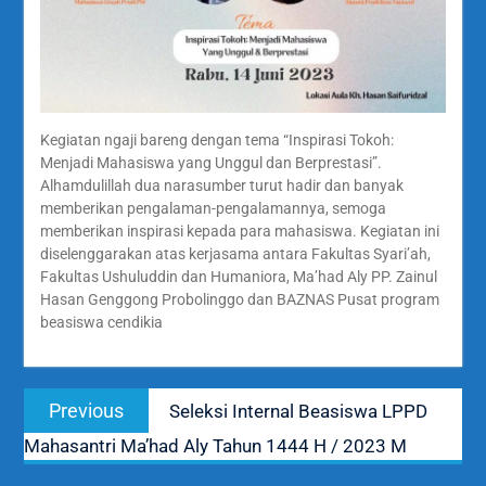
Kegiatan ngaji bareng dengan tema “Inspirasi Tokoh:
Menjadi Mahasiswa yang Unggul dan Berprestasi”.
Alhamdulillah dua narasumber turut hadir dan banyak
memberikan pengalaman-pengalamannya, semoga
memberikan inspirasi kepada para mahasiswa. Kegiatan ini
diselenggarakan atas kerjasama antara Fakultas Syari’ah,
Fakultas Ushuluddin dan Humaniora, Ma’had Aly PP. Zainul
Hasan Genggong Probolinggo dan BAZNAS Pusat program
beasiswa cendikia
Navigasi
Previous
Previous
Seleksi Internal Beasiswa LPPD
pos
post:
Mahasantri Ma’had Aly Tahun 1444 H / 2023 M