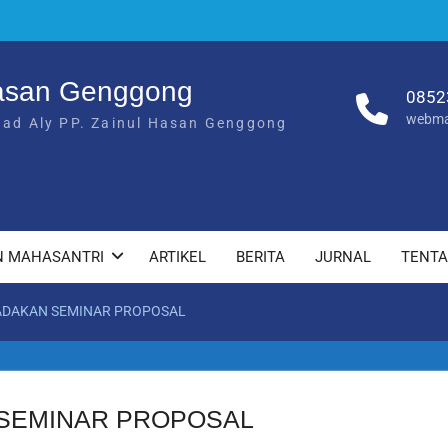
Hasan Genggong
0852
webma
had Aly PP. Zainul Hasan Genggong
N MAHASANTRI
ARTIKEL
BERITA
JURNAL
TENT
ADAKAN SEMINAR PROPOSAL
 SEMINAR PROPOSAL