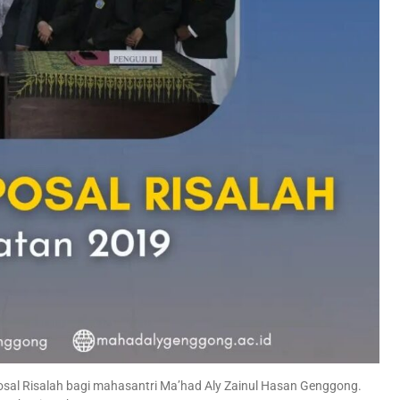
osal Risalah bagi mahasantri Ma’had Aly Zainul Hasan Genggong.