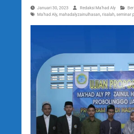
Januari 30, 2023
Redaksi Ma'had Aly
Ber
Ma'had Aly
,
mahadalyzainulhasan
,
risalah
,
seminar 