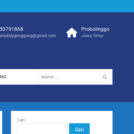
30791868
Probolinggo
hadalygenggong@gmail.com
Jawa Timur
Search
ANG
for:
Cari
Cari