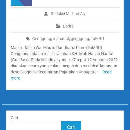
Redaksi Ma'had Aly
Berita
Genggong
,
mahadalygenggong
,
TaMRU
Majelis Ta`lim Wal Maulid Raudhatul Ulum (TaMRU)
Genggong adalah majelis asuhan KH. Moh Hasan Naufal
(Gus Boy). Pada Miladnya yang ke 7 tepat 12 Agustus 2022
diadakan acara yang cukup megah dan meriah di lapangan
desa Silogodik Kecamatan Pajarakan Kabupaten
Read
more
Cari
Cari