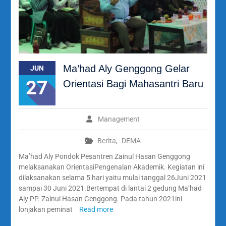
Ma’had Aly Genggong Gelar
JUN
27
Orientasi Bagi Mahasantri Baru
Management
Berita
,
DEMA
Ma’had Aly Pondok Pesantren Zainul Hasan Genggong
melaksanakan OrientasiPengenalan Akademik. Kegiatan ini
dilaksanakan selama 5 hari yaitu mulai tanggal 26Juni 2021
sampai 30 Juni 2021.Bertempat di lantai 2 gedung Ma’had
Aly PP. Zainul Hasan Genggong. Pada tahun 2021ini
lonjakan peminat
Read more