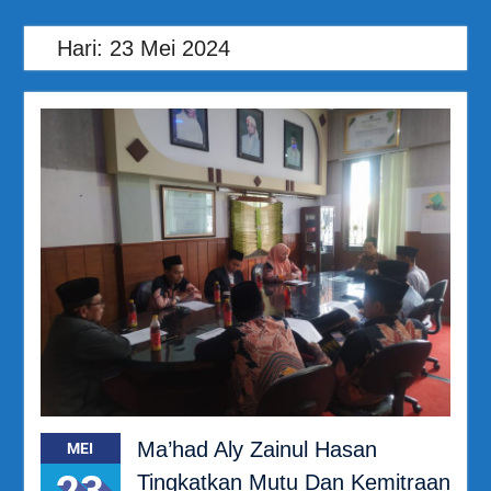
Hari:
23 Mei 2024
Ma’had Aly Zainul Hasan
MEI
23
Tingkatkan Mutu Dan Kemitraan