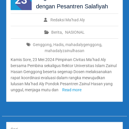
dengan Pesantren Salafiyah
Redaksi Ma'had Aly
Berita
,
NASIONAL
Genggong
,
Hadis
,
mahadalygenggong
,
mahadalyzainulhasan
Kamis Sore, 23 Mei 2024 Pimpinan Civitas Ma’had Aly
bersama Pembina sekaligus Rektor Universitas Islam Zainul
Hasan Genggong beserta segenap Dosen melaksanakan
rapat koordinasi evaluasi dalam rangka mewujudkan
lulusan Ma’had Aly Pondok Pesantren Zainul Hasan yang
unggul, menjaga mutu dan
Read more